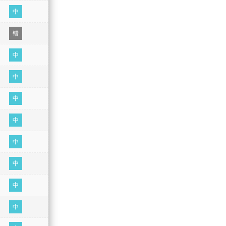
中
错
中
中
中
中
中
中
中
中