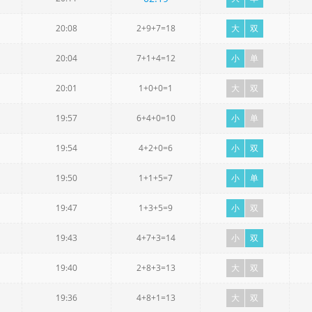
20:08
2+9+7=18
大
双
20:04
7+1+4=12
小
单
20:01
1+0+0=1
大
双
19:57
6+4+0=10
小
单
19:54
4+2+0=6
小
双
19:50
1+1+5=7
小
单
19:47
1+3+5=9
小
双
19:43
4+7+3=14
小
双
19:40
2+8+3=13
大
双
19:36
4+8+1=13
大
双