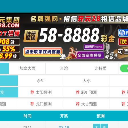
加拿大西
台湾
比特币
杀组
大小
预测
荐
太阳预测
荐
彩虹预测
荐
预测
荐
龙门预测
荐
大古预测
荐
时间
开奖
预测
02
:
19
20:11
大
单